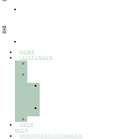
0
HOME
LEISTUNGEN
FÜR
THERAPEUT:INNEN
FÜR
PATIENT:INNEN
Myofunktionelle
Behandlung
&
Dentosophie
Integrative
Zahnmedizin
FEEDBACKVIDEOS
ÜBER
MICH
VERÖFFENTLICHUNGEN