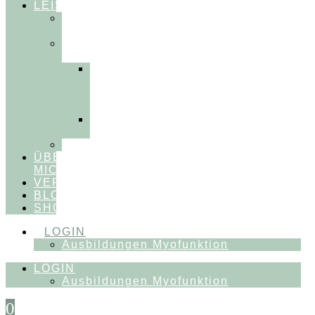
LEISTUNGEN
FÜR
THERAPEUT:INNEN
FÜR
PATIENT:INNEN
Myofunktionelle
Behandlung
&
Dentosophie
Integrative
Zahnmedizin
FEEDBACKVIDEOS
ÜBER
MICH
VERÖFFENTLICHUNGEN
BLOG
SHOP
LOGIN
Ausbildungen Myofunktion
LOGIN
Ausbildungen Myofunktion
0