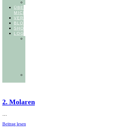
FEEDBACKVIDEOS
ÜBER
MICH
VERÖFFENTLICHUNGEN
BLOG
SHOP
LOGIN
In
Balance
Myofunktion
für
Zahnärzte
(Frühling
2025)
Ausbildungen
Myofunktion
2. Molaren
…
Beitrag lesen