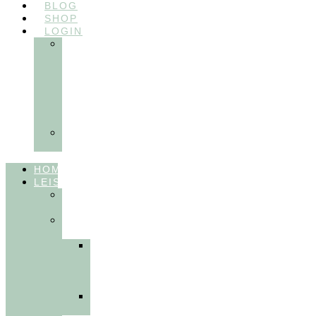
BLOG
SHOP
LOGIN
In
Balance
Myofunktion
für
Zahnärzte
(Frühling
2025)
Ausbildungen
Myofunktion
HOME
LEISTUNGEN
FÜR
THERAPEUT:INNEN
FÜR
PATIENT:INNEN
Myofunktionelle
Behandlung
&
Dentosophie
Integrative
Zahnmedizin