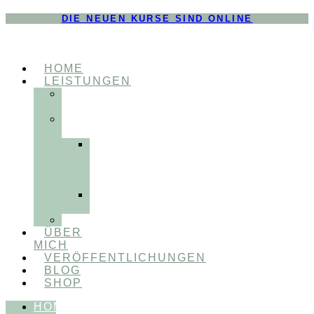
DIE NEUEN KURSE SIND ONLINE
HOME
LEISTUNGEN
FÜR
THERAPEUT:INNEN
FÜR
PATIENT:INNEN
Myofunktionelle
Behandlung
&
Dentosophie
Integrative
Zahnmedizin
FEEDBACKVIDEOS
ÜBER
MICH
VERÖFFENTLICHUNGEN
BLOG
SHOP
HOME