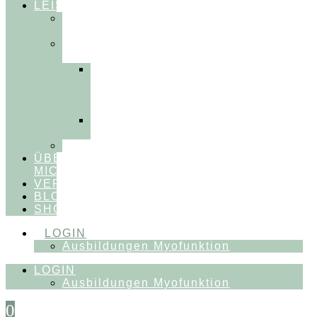
LEISTUNGEN
FÜR
THERAPEUT:INNEN
FÜR
PATIENT:INNEN
Myofunktionelle
Behandlung
&
Dentosophie
Integrative
Zahnmedizin
FEEDBACKVIDEOS
ÜBER
MICH
VERÖFFENTLICHUNGEN
BLOG
SHOP
LOGIN
Ausbildungen Myofunktion
LOGIN
Ausbildungen Myofunktion
0