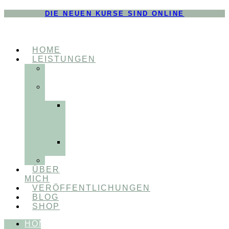
DIE NEUEN KURSE SIND ONLINE
HOME
LEISTUNGEN
FÜR
THERAPEUT:INNEN
FÜR
PATIENT:INNEN
Myofunktionelle
Behandlung
&
Dentosophie
Integrative
Zahnmedizin
FEEDBACKVIDEOS
ÜBER
MICH
VERÖFFENTLICHUNGEN
BLOG
SHOP
HOME