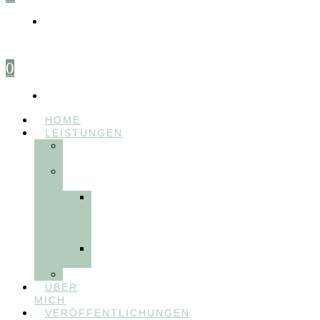
0
HOME
LEISTUNGEN
FÜR
THERAPEUT:INNEN
FÜR
PATIENT:INNEN
Myofunktionelle
Behandlung
&
Dentosophie
Integrative
Zahnmedizin
FEEDBACKVIDEOS
ÜBER
MICH
VERÖFFENTLICHUNGEN