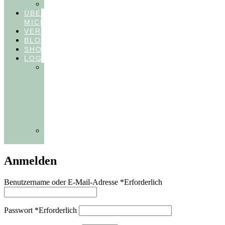
FEEDBACKVIDEOS
ÜBER
MICH
VERÖFFENTLICHUNGEN
BLOG
SHOP
LOGIN
In
Balance
Myofunktion
für
Zahnärzte
(Frühling
2025)
Ausbildungen
Myofunktion
Anmelden
Benutzername oder E-Mail-Adresse
*
Erforderlich
Passwort
*
Erforderlich