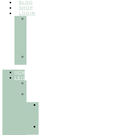
BLOG
SHOP
LOGIN
In
Balance
Myofunktion
für
Zahnärzte
(Frühling
2025)
Ausbildungen
Myofunktion
HOME
LEISTUNGEN
FÜR
THERAPEUT:INNEN
FÜR
PATIENT:INNEN
Myofunktionelle
Behandlung
&
Dentosophie
Integrative
Zahnmedizin