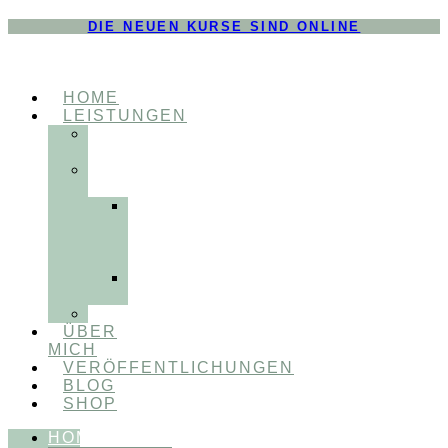
DIE NEUEN KURSE SIND ONLINE
HOME
LEISTUNGEN
FÜR
THERAPEUT:INNEN
FÜR
PATIENT:INNEN
Myofunktionelle
Behandlung
&
Dentosophie
Integrative
Zahnmedizin
FEEDBACKVIDEOS
ÜBER
MICH
VERÖFFENTLICHUNGEN
BLOG
SHOP
HOME