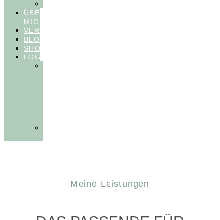
FEEDBACKVIDEOS
ÜBER
MICH
VERÖFFENTLICHUNGEN
BLOG
SHOP
LOGIN
In
Balance
Myofunktion
für
Zahnärzte
(Frühling
2025)
Ausbildungen
Myofunktion
Meine Leistungen