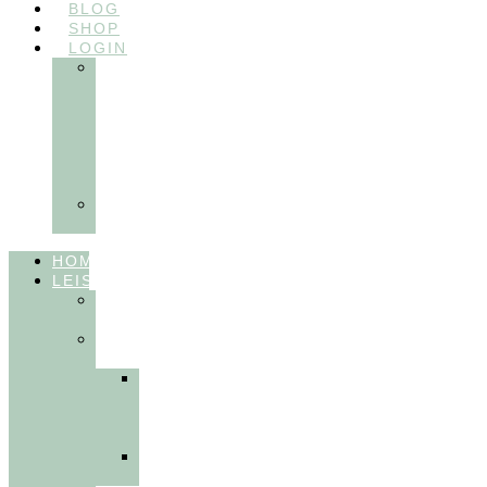
BLOG
SHOP
LOGIN
In
Balance
Myofunktion
für
Zahnärzte
(Frühling
2025)
Ausbildungen
Myofunktion
HOME
LEISTUNGEN
FÜR
THERAPEUT:INNEN
FÜR
PATIENT:INNEN
Myofunktionelle
Behandlung
&
Dentosophie
Integrative
Zahnmedizin