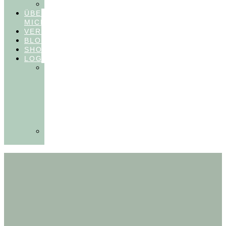
FEEDBACKVIDEOS
ÜBER
MICH
VERÖFFENTLICHUNGEN
BLOG
SHOP
LOGIN
In
Balance
Myofunktion
für
Zahnärzte
(Frühling
2025)
Ausbildungen
Myofunktion