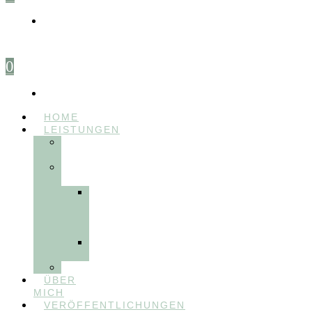
0
HOME
LEISTUNGEN
FÜR
THERAPEUT:INNEN
FÜR
PATIENT:INNEN
Myofunktionelle
Behandlung
&
Dentosophie
Integrative
Zahnmedizin
FEEDBACKVIDEOS
ÜBER
MICH
VERÖFFENTLICHUNGEN