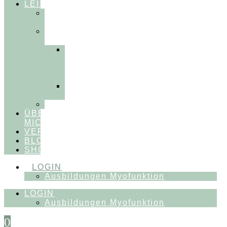
LEISTUNGEN
FÜR
THERAPEUT:INNEN
FÜR
PATIENT:INNEN
Myofunktionelle
Behandlung
&
Dentosophie
Integrative
Zahnmedizin
FEEDBACKVIDEOS
ÜBER
MICH
VERÖFFENTLICHUNGEN
BLOG
SHOP
LOGIN
Ausbildungen Myofunktion
LOGIN
Ausbildungen Myofunktion
0