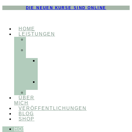
DIE NEUEN KURSE SIND ONLINE
HOME
LEISTUNGEN
FÜR
THERAPEUT:INNEN
FÜR
PATIENT:INNEN
Myofunktionelle
Behandlung
&
Dentosophie
Integrative
Zahnmedizin
FEEDBACKVIDEOS
ÜBER
MICH
VERÖFFENTLICHUNGEN
BLOG
SHOP
HOME