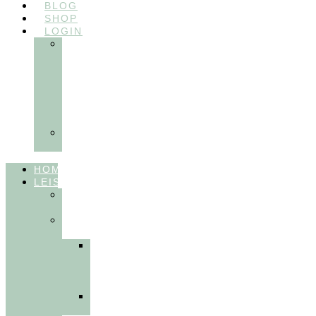
BLOG
SHOP
LOGIN
In
Balance
Myofunktion
für
Zahnärzte
(Frühling
2025)
Ausbildungen
Myofunktion
HOME
LEISTUNGEN
FÜR
THERAPEUT:INNEN
FÜR
PATIENT:INNEN
Myofunktionelle
Behandlung
&
Dentosophie
Integrative
Zahnmedizin