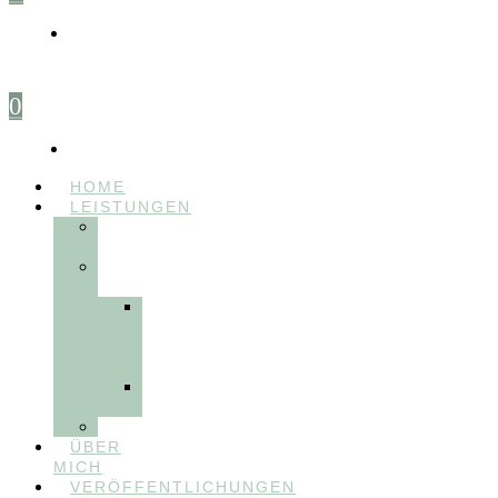
0
HOME
LEISTUNGEN
FÜR
THERAPEUT:INNEN
FÜR
PATIENT:INNEN
Myofunktionelle
Behandlung
&
Dentosophie
Integrative
Zahnmedizin
FEEDBACKVIDEOS
ÜBER
MICH
VERÖFFENTLICHUNGEN