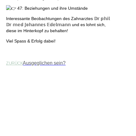
47: Beziehungen und ihre Umstände
Interessante Beobachtungen des Zahnarztes 𝔻𝕣 𝕡𝕙𝕚𝕝
𝔻𝕣 𝕞𝕖𝕕 𝕁𝕠𝕙𝕒𝕟𝕟𝕖𝕤 𝔼𝕕𝕖𝕝𝕞𝕒𝕟𝕟 und es lohnt sich,
diese im Hinterkopf zu behalten!
Viel Spass & Erfolg dabei!
Ausgeglichen sein?
ZURÜCK
Ähnliche Beiträge