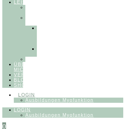
LEISTUNGEN
FÜR
THERAPEUT:INNEN
FÜR
PATIENT:INNEN
Myofunktionelle
Behandlung
&
Dentosophie
Integrative
Zahnmedizin
FEEDBACKVIDEOS
ÜBER
MICH
VERÖFFENTLICHUNGEN
BLOG
SHOP
LOGIN
Ausbildungen Myofunktion
LOGIN
Ausbildungen Myofunktion
0