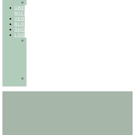
FEEDBACKVIDEOS
ÜBER
MICH
VERÖFFENTLICHUNGEN
BLOG
SHOP
LOGIN
In
Balance
Myofunktion
für
Zahnärzte
(Frühling
2025)
Ausbildungen
Myofunktion