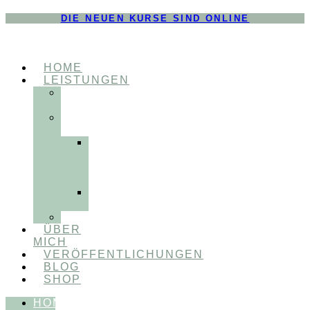
DIE NEUEN KURSE SIND ONLINE
HOME
LEISTUNGEN
FÜR
THERAPEUT:INNEN
FÜR
PATIENT:INNEN
Myofunktionelle
Behandlung
&
Dentosophie
Integrative
Zahnmedizin
FEEDBACKVIDEOS
ÜBER
MICH
VERÖFFENTLICHUNGEN
BLOG
SHOP
HOME