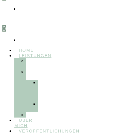
0
HOME
LEISTUNGEN
FÜR
THERAPEUT:INNEN
FÜR
PATIENT:INNEN
Myofunktionelle
Behandlung
&
Dentosophie
Integrative
Zahnmedizin
FEEDBACKVIDEOS
ÜBER
MICH
VERÖFFENTLICHUNGEN