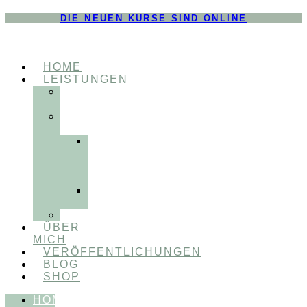
DIE NEUEN KURSE SIND ONLINE
HOME
LEISTUNGEN
FÜR
THERAPEUT:INNEN
FÜR
PATIENT:INNEN
Myofunktionelle
Behandlung
&
Dentosophie
Integrative
Zahnmedizin
FEEDBACKVIDEOS
ÜBER
MICH
VERÖFFENTLICHUNGEN
BLOG
SHOP
HOME