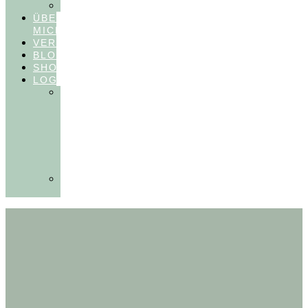
FEEDBACKVIDEOS
ÜBER
MICH
VERÖFFENTLICHUNGEN
BLOG
SHOP
LOGIN
In
Balance
Myofunktion
für
Zahnärzte
(Frühling
2025)
Ausbildungen
Myofunktion