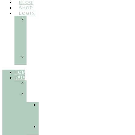
BLOG
SHOP
LOGIN
In
Balance
Myofunktion
für
Zahnärzte
(Frühling
2025)
Ausbildungen
Myofunktion
HOME
LEISTUNGEN
FÜR
THERAPEUT:INNEN
FÜR
PATIENT:INNEN
Myofunktionelle
Behandlung
&
Dentosophie
Integrative
Zahnmedizin