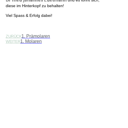
𝔻𝕣 𝕞𝕖𝕕 𝕁𝕠𝕙𝕒𝕟𝕟𝕖𝕤 𝔼𝕕𝕖𝕝𝕞𝕒𝕟𝕟 und es lohnt sich,
diese im Hinterkopf zu behalten!
Viel Spass & Erfolg dabei!
1. Prämolaren
ZURÜCK
1. Molaren
WEITER
Ähnliche Beiträge