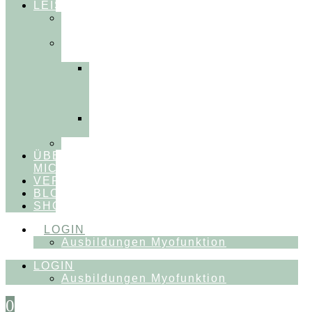
LEISTUNGEN
FÜR
THERAPEUT:INNEN
FÜR
PATIENT:INNEN
Myofunktionelle
Behandlung
&
Dentosophie
Integrative
Zahnmedizin
FEEDBACKVIDEOS
ÜBER
MICH
VERÖFFENTLICHUNGEN
BLOG
SHOP
LOGIN
Ausbildungen Myofunktion
LOGIN
Ausbildungen Myofunktion
0