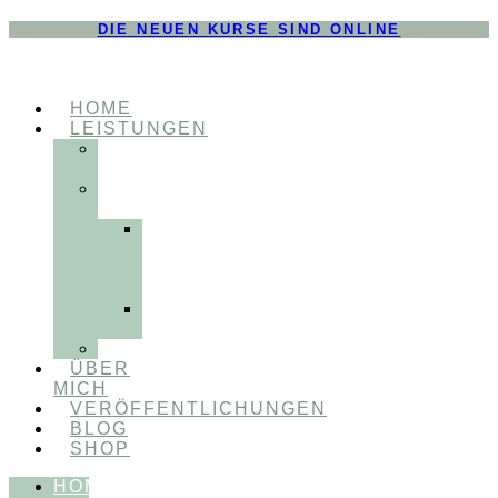
DIE NEUEN KURSE SIND ONLINE
HOME
LEISTUNGEN
FÜR
THERAPEUT:INNEN
FÜR
PATIENT:INNEN
Myofunktionelle
Behandlung
&
Dentosophie
Integrative
Zahnmedizin
FEEDBACKVIDEOS
ÜBER
MICH
VERÖFFENTLICHUNGEN
BLOG
SHOP
HOME