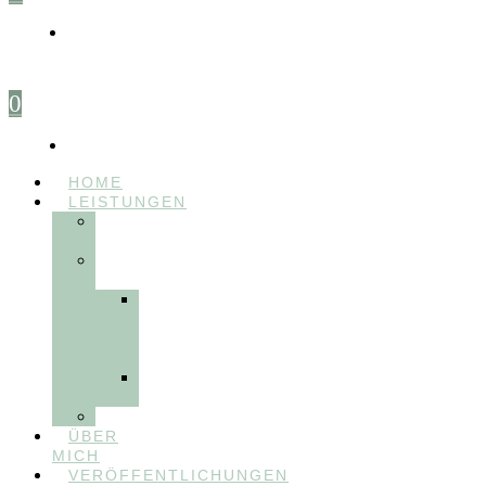
0
HOME
LEISTUNGEN
FÜR
THERAPEUT:INNEN
FÜR
PATIENT:INNEN
Myofunktionelle
Behandlung
&
Dentosophie
Integrative
Zahnmedizin
FEEDBACKVIDEOS
ÜBER
MICH
VERÖFFENTLICHUNGEN