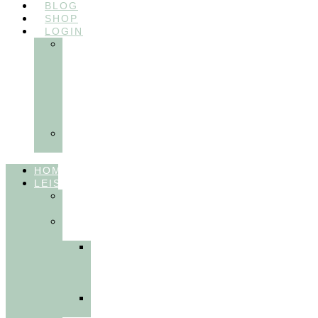
BLOG
SHOP
LOGIN
In
Balance
Myofunktion
für
Zahnärzte
(Frühling
2025)
Ausbildungen
Myofunktion
HOME
LEISTUNGEN
FÜR
THERAPEUT:INNEN
FÜR
PATIENT:INNEN
Myofunktionelle
Behandlung
&
Dentosophie
Integrative
Zahnmedizin