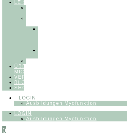
LEISTUNGEN
FÜR
THERAPEUT:INNEN
FÜR
PATIENT:INNEN
Myofunktionelle
Behandlung
&
Dentosophie
Integrative
Zahnmedizin
FEEDBACKVIDEOS
ÜBER
MICH
VERÖFFENTLICHUNGEN
BLOG
SHOP
LOGIN
Ausbildungen Myofunktion
LOGIN
Ausbildungen Myofunktion
0