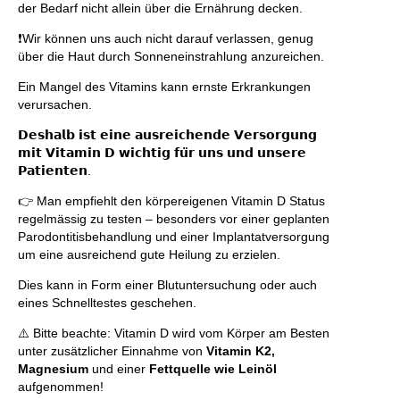
der Bedarf nicht allein über die Ernährung decken.
❗️Wir können uns auch nicht darauf verlassen, genug
über die Haut durch Sonneneinstrahlung anzureichen.
Ein Mangel des Vitamins kann ernste Erkrankungen
verursachen.
𝗗𝗲𝘀𝗵𝗮𝗹𝗯 𝗶𝘀𝘁 𝗲𝗶𝗻𝗲 𝗮𝘂𝘀𝗿𝗲𝗶𝗰𝗵𝗲𝗻𝗱𝗲 𝗩𝗲𝗿𝘀𝗼𝗿𝗴𝘂𝗻𝗴
𝗺𝗶𝘁 𝗩𝗶𝘁𝗮𝗺𝗶𝗻 𝗗 𝘄𝗶𝗰𝗵𝘁𝗶𝗴 𝗳𝘂̈𝗿 𝘂𝗻𝘀 𝘂𝗻𝗱 𝘂𝗻𝘀𝗲𝗿𝗲
𝗣𝗮𝘁𝗶𝗲𝗻𝘁𝗲𝗻.
👉 Man empfiehlt den körpereigenen Vitamin D Status
regelmässig zu testen – besonders vor einer geplanten
Parodontitisbehandlung und einer Implantatversorgung
um eine ausreichend gute Heilung zu erzielen.
Dies kann in Form einer Blutuntersuchung oder auch
eines Schnelltestes geschehen.
⚠️ Bitte beachte: Vitamin D wird vom Körper am Besten
unter zusätzlicher Einnahme von
Vitamin K2,
Magnesium
und einer
Fettquelle wie Leinöl
aufgenommen!