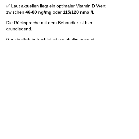
✅ Laut aktuellen liegt ein optimaler Vitamin D Wert
zwischen
46-80 ng/mg
oder
115/120 nmol/l.
Die Rücksprache mit dem Behandler ist hier
grundlegend.
Ganzheitlich betrachtet ist nachhaltig gesund
Alles Liebe,
Krank sein als Zahnarzt
ZURÜCK
Zahn Organ Beziehung Zahn 43
WEITER
Ähnliche Beiträge