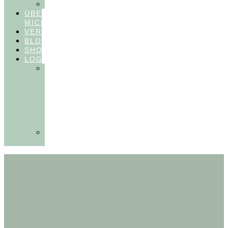
FEEDBACKVIDEOS
ÜBER
MICH
VERÖFFENTLICHUNGEN
BLOG
SHOP
LOGIN
In
Balance
Myofunktion
für
Zahnärzte
(Frühling
2025)
Ausbildungen
Myofunktion