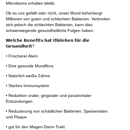
Mikrobioms erhalten bleibt.
Ob es uns gefällt oder nicht, unser Mund beherbergt
Millionen von guten und schlechten Bakterien. Verbreiten
sich jedoch die schlechten Bakterien, kann dies
schwerwiegende gesundheitliche Folgen haben.
𝗪𝗲𝗹𝗰𝗵𝗲 𝗕𝗲𝗻𝗲𝗳𝗶𝘁𝘀 𝗵𝗮𝘁 𝗢̈𝗹𝘇𝗶𝗲𝗵𝗲𝗻 𝗳𝘂̈𝗿 𝗱𝗶𝗲
𝗚𝗲𝘀𝘂𝗻𝗱𝗵𝗲𝗶𝘁?
• Frischerer Atem
• Eine gesunde Mundflora
• Natürlich weiße Zähne
• Starkes Immunsystem
• Reduktion oraler, gingivaler und paradontaler
Entzündungen
• Reduzierung von schädlichen Bakterien, Speiseresten
und Plaque
• gut für den Magen-Darm-Trakt.