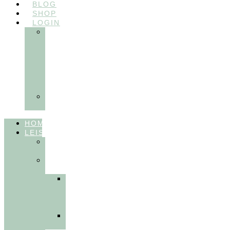
BLOG
SHOP
LOGIN
In
Balance
Myofunktion
für
Zahnärzte
(Frühling
2025)
Ausbildungen
Myofunktion
HOME
LEISTUNGEN
FÜR
THERAPEUT:INNEN
FÜR
PATIENT:INNEN
Myofunktionelle
Behandlung
&
Dentosophie
Integrative
Zahnmedizin