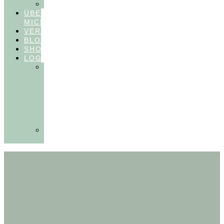
FEEDBACKVIDEOS
ÜBER
MICH
VERÖFFENTLICHUNGEN
BLOG
SHOP
LOGIN
In
Balance
Myofunktion
für
Zahnärzte
(Frühling
2025)
Ausbildungen
Myofunktion