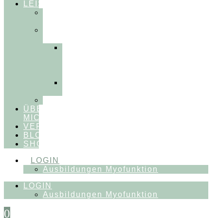
LEISTUNGEN
FÜR
THERAPEUT:INNEN
FÜR
PATIENT:INNEN
Myofunktionelle
Behandlung
&
Dentosophie
Integrative
Zahnmedizin
FEEDBACKVIDEOS
ÜBER
MICH
VERÖFFENTLICHUNGEN
BLOG
SHOP
LOGIN
Ausbildungen Myofunktion
LOGIN
Ausbildungen Myofunktion
0