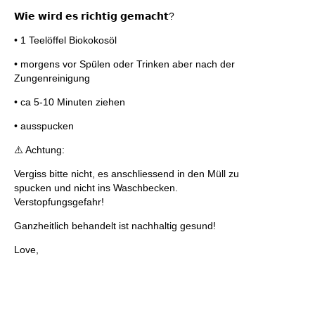
𝗪𝗶𝗲 𝘄𝗶𝗿𝗱 𝗲𝘀 𝗿𝗶𝗰𝗵𝘁𝗶𝗴 𝗴𝗲𝗺𝗮𝗰𝗵𝘁?
• 1 Teelöffel Biokokosöl
• morgens vor Spülen oder Trinken aber nach der
Zungenreinigung
• ca 5-10 Minuten ziehen
• ausspucken
⚠️ Achtung:
Vergiss bitte nicht, es anschliessend in den Müll zu
spucken und nicht ins Waschbecken.
Verstopfungsgefahr!
Ganzheitlich behandelt ist nachhaltig gesund!
Love,
Geduld ist die kleine Schwester von …
ZURÜCK
Perfektion mal anders
WEITER