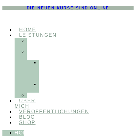
DIE NEUEN KURSE SIND ONLINE
HOME
LEISTUNGEN
FÜR
THERAPEUT:INNEN
FÜR
PATIENT:INNEN
Myofunktionelle
Behandlung
&
Dentosophie
Integrative
Zahnmedizin
FEEDBACKVIDEOS
ÜBER
MICH
VERÖFFENTLICHUNGEN
BLOG
SHOP
HOME