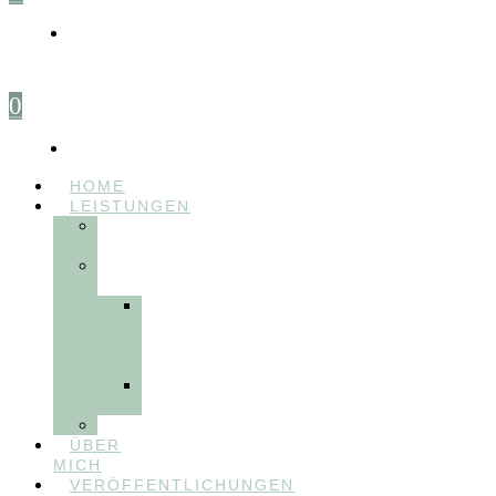
0
HOME
LEISTUNGEN
FÜR
THERAPEUT:INNEN
FÜR
PATIENT:INNEN
Myofunktionelle
Behandlung
&
Dentosophie
Integrative
Zahnmedizin
FEEDBACKVIDEOS
ÜBER
MICH
VERÖFFENTLICHUNGEN