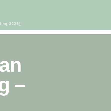
ling 2025)
an
g –