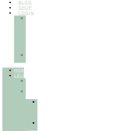
BLOG
SHOP
LOGIN
In
Balance
Myofunktion
für
Zahnärzte
(Frühling
2025)
Ausbildungen
Myofunktion
HOME
LEISTUNGEN
FÜR
THERAPEUT:INNEN
FÜR
PATIENT:INNEN
Myofunktionelle
Behandlung
&
Dentosophie
Integrative
Zahnmedizin