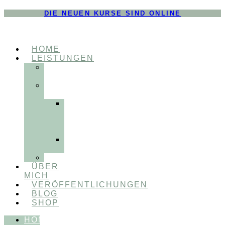
DIE NEUEN KURSE SIND ONLINE
HOME
LEISTUNGEN
FÜR
THERAPEUT:INNEN
FÜR
PATIENT:INNEN
Myofunktionelle
Behandlung
&
Dentosophie
Integrative
Zahnmedizin
FEEDBACKVIDEOS
ÜBER
MICH
VERÖFFENTLICHUNGEN
BLOG
SHOP
HOME