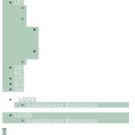
LEISTUNGEN
FÜR
THERAPEUT:INNEN
FÜR
PATIENT:INNEN
Myofunktionelle
Behandlung
&
Dentosophie
Integrative
Zahnmedizin
FEEDBACKVIDEOS
ÜBER
MICH
VERÖFFENTLICHUNGEN
BLOG
SHOP
LOGIN
Ausbildungen Myofunktion
LOGIN
Ausbildungen Myofunktion
0