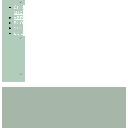
FEEDBACKVIDEOS
ÜBER
MICH
VERÖFFENTLICHUNGEN
BLOG
SHOP
LOGIN
In
Balance
Myofunktion
für
Zahnärzte
(Frühling
2025)
Ausbildungen
Myofunktion