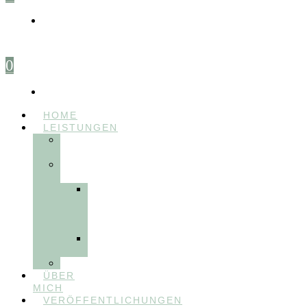
0
HOME
LEISTUNGEN
FÜR
THERAPEUT:INNEN
FÜR
PATIENT:INNEN
Myofunktionelle
Behandlung
&
Dentosophie
Integrative
Zahnmedizin
FEEDBACKVIDEOS
ÜBER
MICH
VERÖFFENTLICHUNGEN