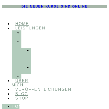
DIE NEUEN KURSE SIND ONLINE
HOME
LEISTUNGEN
FÜR
THERAPEUT:INNEN
FÜR
PATIENT:INNEN
Myofunktionelle
Behandlung
&
Dentosophie
Integrative
Zahnmedizin
FEEDBACKVIDEOS
ÜBER
MICH
VERÖFFENTLICHUNGEN
BLOG
SHOP
HOME