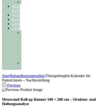
FEEDBACKVIDEOS
ÜBER
MICH
VERÖFFENTLICHUNGEN
BLOG
SHOP
LOGIN
In
Balance
Myofunktion
für
Zahnärzte
(Frühling
2025)
Ausbildungen
Myofunktion
Start
/
Behandlungsutensilien
/
Therapiebegleit-Kalender für
Patient:innen – Nachbestellung
Previous
Messwand Roll-up Banner 100 × 200 cm – Struktur- und
Haltungsanalyse