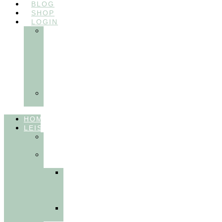
BLOG
SHOP
LOGIN
In
Balance
Myofunktion
für
Zahnärzte
(Frühling
2025)
Ausbildungen
Myofunktion
HOME
LEISTUNGEN
FÜR
THERAPEUT:INNEN
FÜR
PATIENT:INNEN
Myofunktionelle
Behandlung
&
Dentosophie
Integrative
Zahnmedizin