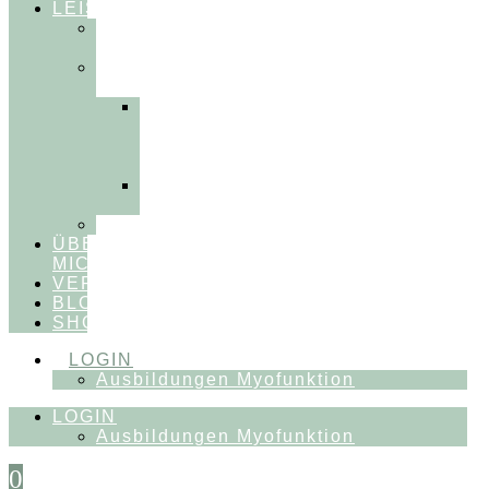
LEISTUNGEN
FÜR
THERAPEUT:INNEN
FÜR
PATIENT:INNEN
Myofunktionelle
Behandlung
&
Dentosophie
Integrative
Zahnmedizin
FEEDBACKVIDEOS
ÜBER
MICH
VERÖFFENTLICHUNGEN
BLOG
SHOP
LOGIN
Ausbildungen Myofunktion
LOGIN
Ausbildungen Myofunktion
0