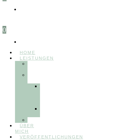
0
HOME
LEISTUNGEN
FÜR
THERAPEUT:INNEN
FÜR
PATIENT:INNEN
Myofunktionelle
Behandlung
&
Dentosophie
Integrative
Zahnmedizin
FEEDBACKVIDEOS
ÜBER
MICH
VERÖFFENTLICHUNGEN