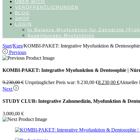
ÜBER MICH
VERÖFFENTLICHUNGEN
BLOG
SHOP
LOGIN
In Balance Myofunktion für Zahnärzte (Früh
Ausbildungen Myofunktion
Start
/
Kurs
/
KOMBI-PAKET: Integrative Myofunktion & Dentosophie | K
Previous
KOMBI-PAKET: Integrative Myofunktion & Dentosophie | Nürnbe
9.230,00
€
Ursprünglicher Preis war: 9.230,00 €
8.230,00
€
Aktueller P
Next
STUDY CLUB: Integrative Zahnmedizin, Myofunktion & Dento
3.000,00
€