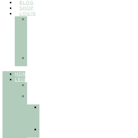
BLOG
SHOP
LOGIN
In
Balance
Myofunktion
für
Zahnärzte
(Frühling
2025)
Ausbildungen
Myofunktion
HOME
LEISTUNGEN
FÜR
THERAPEUT:INNEN
FÜR
PATIENT:INNEN
Myofunktionelle
Behandlung
&
Dentosophie
Integrative
Zahnmedizin