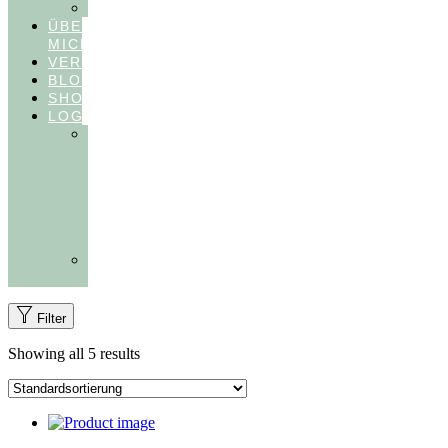
FEEDBACKVIDEOS
ÜBER
MICH
VERÖFFENTLICHUNGEN
BLOG
SHOP
LOGIN
In
Balance
Myofunktion
für
Zahnärzte
(Frühling
2025)
Ausbildungen
Myofunktion
Filter
Showing all 5 results