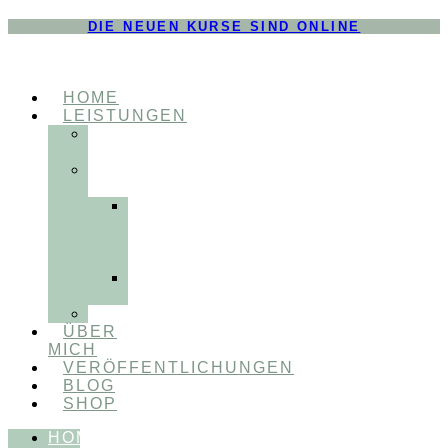
DIE NEUEN KURSE SIND ONLINE
HOME
LEISTUNGEN
FÜR
THERAPEUT:INNEN
FÜR
PATIENT:INNEN
Myofunktionelle
Behandlung
&
Dentosophie
Integrative
Zahnmedizin
FEEDBACKVIDEOS
ÜBER
MICH
VERÖFFENTLICHUNGEN
BLOG
SHOP
HOME