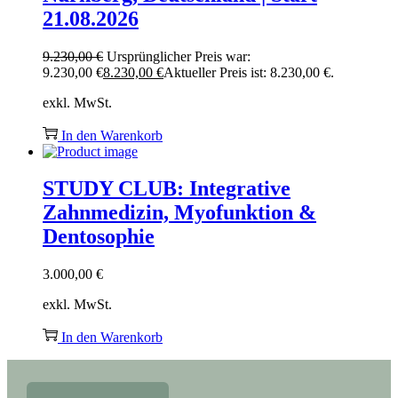
21.08.2026
9.230,00
€
Ursprünglicher Preis war:
9.230,00 €
8.230,00
€
Aktueller Preis ist: 8.230,00 €.
exkl. MwSt.
In den Warenkorb
STUDY CLUB: Integrative
Zahnmedizin, Myofunktion &
Dentosophie
3.000,00
€
exkl. MwSt.
In den Warenkorb