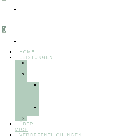
0
HOME
LEISTUNGEN
FÜR
THERAPEUT:INNEN
FÜR
PATIENT:INNEN
Myofunktionelle
Behandlung
&
Dentosophie
Integrative
Zahnmedizin
FEEDBACKVIDEOS
ÜBER
MICH
VERÖFFENTLICHUNGEN