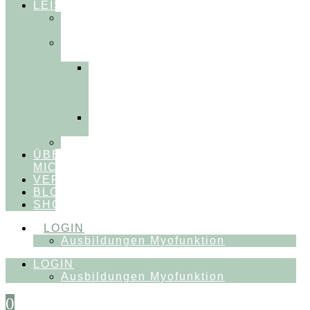
LEISTUNGEN
FÜR
THERAPEUT:INNEN
FÜR
PATIENT:INNEN
Myofunktionelle
Behandlung
&
Dentosophie
Integrative
Zahnmedizin
FEEDBACKVIDEOS
ÜBER
MICH
VERÖFFENTLICHUNGEN
BLOG
SHOP
LOGIN
Ausbildungen Myofunktion
LOGIN
Ausbildungen Myofunktion
0