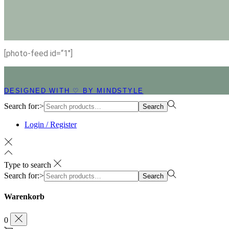
[photo-feed id=“1″]
DESIGNED WITH ♡ BY MINDSTYLE
Search for:>
Search
Login / Register
Type to search
Search for:>
Search
Warenkorb
0