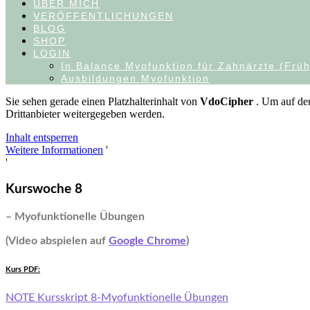
ÜBER MICH
VERÖFFENTLICHUNGEN
BLOG
SHOP
LOGIN
In Balance Myofunktion für Zahnärzte (Früh
Ausbildungen Myofunktion
Sie sehen gerade einen Platzhalterinhalt von
VdoCipher
. Um auf den
Drittanbieter weitergegeben werden.
Inhalt entsperren
Weitere Informationen
'
'
Kurswoche 8
– Myofunktionelle Übungen
(Video abspielen auf
Google Chrome
)
Kurs PDF:
NOTE Kursskript 8-Myofunktionelle Übungen