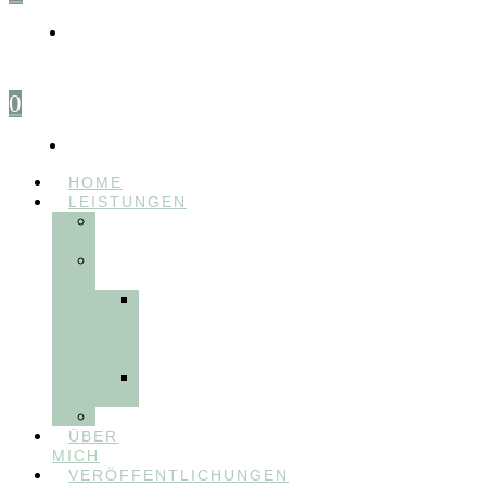
0
HOME
LEISTUNGEN
FÜR
THERAPEUT:INNEN
FÜR
PATIENT:INNEN
Myofunktionelle
Behandlung
&
Dentosophie
Integrative
Zahnmedizin
FEEDBACKVIDEOS
ÜBER
MICH
VERÖFFENTLICHUNGEN