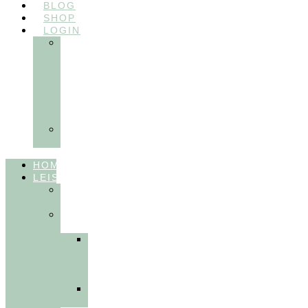
BLOG
SHOP
LOGIN
In
Balance
Myofunktion
für
Zahnärzte
(Frühling
2025)
Ausbildungen
Myofunktion
HOME
LEISTUNGEN
FÜR
THERAPEUT:INNEN
FÜR
PATIENT:INNEN
Myofunktionelle
Behandlung
&
Dentosophie
Integrative
Zahnmedizin