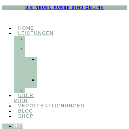
DIE NEUEN KURSE SIND ONLINE
HOME
LEISTUNGEN
FÜR
THERAPEUT:INNEN
FÜR
PATIENT:INNEN
Myofunktionelle
Behandlung
&
Dentosophie
Integrative
Zahnmedizin
FEEDBACKVIDEOS
ÜBER
MICH
VERÖFFENTLICHUNGEN
BLOG
SHOP
HOME