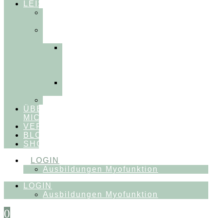
LEISTUNGEN
FÜR
THERAPEUT:INNEN
FÜR
PATIENT:INNEN
Myofunktionelle
Behandlung
&
Dentosophie
Integrative
Zahnmedizin
FEEDBACKVIDEOS
ÜBER
MICH
VERÖFFENTLICHUNGEN
BLOG
SHOP
LOGIN
Ausbildungen Myofunktion
LOGIN
Ausbildungen Myofunktion
0