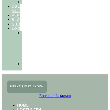
FEEDBACKVIDEOS
ÜBER
MICH
VERÖFFENTLICHUNGEN
BLOG
SHOP
LOGIN
In
Balance
Myofunktion
für
Zahnärzte
(Frühling
2025)
Ausbildungen
Myofunktion
MEINE LEISTUNGEN
Facebook
Instagram
HOME
LEISTUNGEN