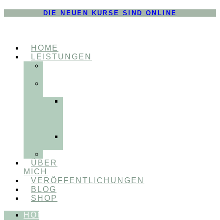
DIE NEUEN KURSE SIND ONLINE
HOME
LEISTUNGEN
FÜR
THERAPEUT:INNEN
FÜR
PATIENT:INNEN
Myofunktionelle
Behandlung
&
Dentosophie
Integrative
Zahnmedizin
FEEDBACKVIDEOS
ÜBER
MICH
VERÖFFENTLICHUNGEN
BLOG
SHOP
HOME