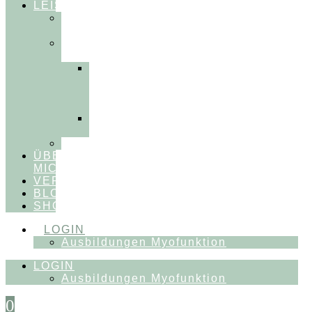
LEISTUNGEN
FÜR
THERAPEUT:INNEN
FÜR
PATIENT:INNEN
Myofunktionelle
Behandlung
&
Dentosophie
Integrative
Zahnmedizin
FEEDBACKVIDEOS
ÜBER
MICH
VERÖFFENTLICHUNGEN
BLOG
SHOP
LOGIN
Ausbildungen Myofunktion
LOGIN
Ausbildungen Myofunktion
0