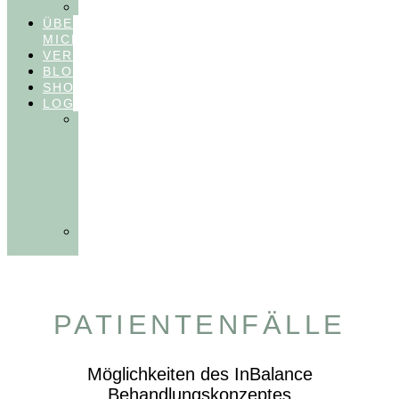
FEEDBACKVIDEOS
ÜBER
MICH
VERÖFFENTLICHUNGEN
BLOG
SHOP
LOGIN
In
Balance
Myofunktion
für
Zahnärzte
(Frühling
2025)
Ausbildungen
Myofunktion
PATIENTENFÄLLE
Möglichkeiten des InBalance
Behandlungskonzeptes