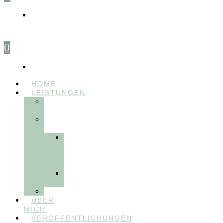
0
HOME
LEISTUNGEN
FÜR
THERAPEUT:INNEN
FÜR
PATIENT:INNEN
Myofunktionelle
Behandlung
&
Dentosophie
Integrative
Zahnmedizin
FEEDBACKVIDEOS
ÜBER
MICH
VERÖFFENTLICHUNGEN