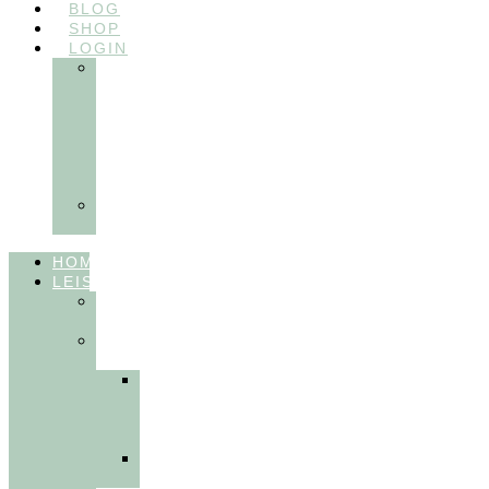
BLOG
SHOP
LOGIN
In
Balance
Myofunktion
für
Zahnärzte
(Frühling
2025)
Ausbildungen
Myofunktion
HOME
LEISTUNGEN
FÜR
THERAPEUT:INNEN
FÜR
PATIENT:INNEN
Myofunktionelle
Behandlung
&
Dentosophie
Integrative
Zahnmedizin