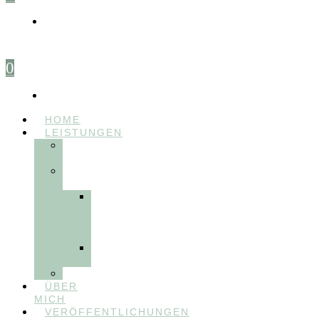
0
HOME
LEISTUNGEN
FÜR
THERAPEUT:INNEN
FÜR
PATIENT:INNEN
Myofunktionelle
Behandlung
&
Dentosophie
Integrative
Zahnmedizin
FEEDBACKVIDEOS
ÜBER
MICH
VERÖFFENTLICHUNGEN