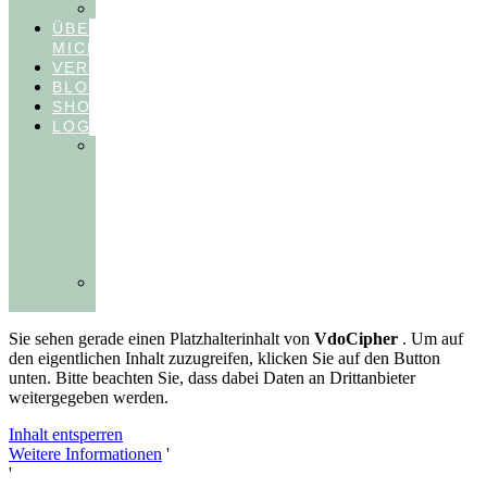
FEEDBACKVIDEOS
ÜBER
MICH
VERÖFFENTLICHUNGEN
BLOG
SHOP
LOGIN
In
Balance
Myofunktion
für
Zahnärzte
(Frühling
2025)
Ausbildungen
Myofunktion
Sie sehen gerade einen Platzhalterinhalt von
VdoCipher
. Um auf
den eigentlichen Inhalt zuzugreifen, klicken Sie auf den Button
unten. Bitte beachten Sie, dass dabei Daten an Drittanbieter
weitergegeben werden.
Inhalt entsperren
Weitere Informationen
'
'