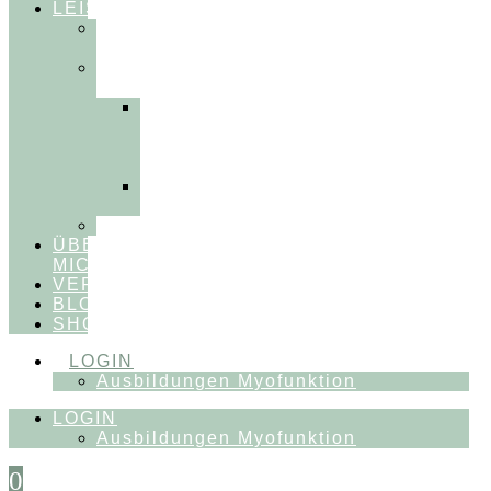
LEISTUNGEN
FÜR
THERAPEUT:INNEN
FÜR
PATIENT:INNEN
Myofunktionelle
Behandlung
&
Dentosophie
Integrative
Zahnmedizin
FEEDBACKVIDEOS
ÜBER
MICH
VERÖFFENTLICHUNGEN
BLOG
SHOP
LOGIN
Ausbildungen Myofunktion
LOGIN
Ausbildungen Myofunktion
0