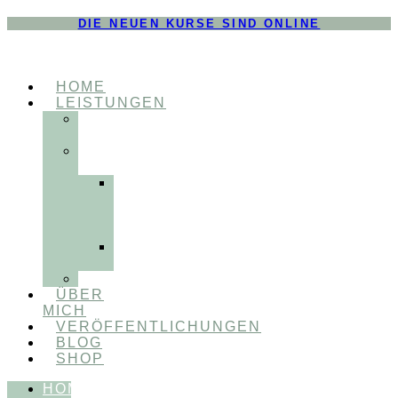
DIE NEUEN KURSE SIND ONLINE
HOME
LEISTUNGEN
FÜR
THERAPEUT:INNEN
FÜR
PATIENT:INNEN
Myofunktionelle
Behandlung
&
Dentosophie
Integrative
Zahnmedizin
FEEDBACKVIDEOS
ÜBER
MICH
VERÖFFENTLICHUNGEN
BLOG
SHOP
HOME