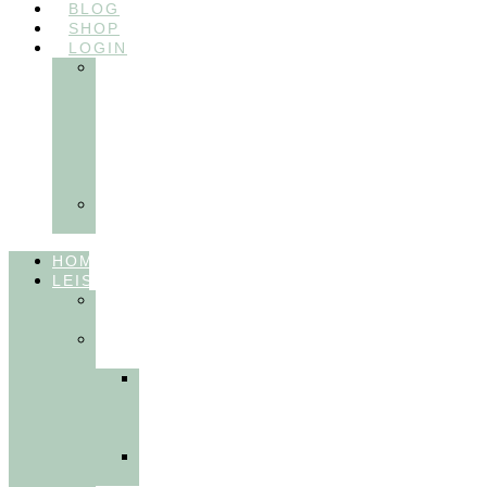
BLOG
SHOP
LOGIN
In
Balance
Myofunktion
für
Zahnärzte
(Frühling
2025)
Ausbildungen
Myofunktion
HOME
LEISTUNGEN
FÜR
THERAPEUT:INNEN
FÜR
PATIENT:INNEN
Myofunktionelle
Behandlung
&
Dentosophie
Integrative
Zahnmedizin