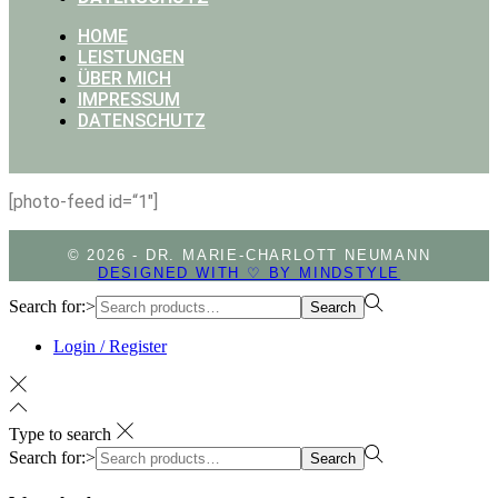
HOME
LEISTUNGEN
ÜBER MICH
IMPRESSUM
DATENSCHUTZ
[photo-feed id=“1″]
© 2026 - DR. MARIE-CHARLOTT NEUMANN
DESIGNED WITH ♡ BY MINDSTYLE
Search for:>
Search
Login / Register
Type to search
Search for:>
Search