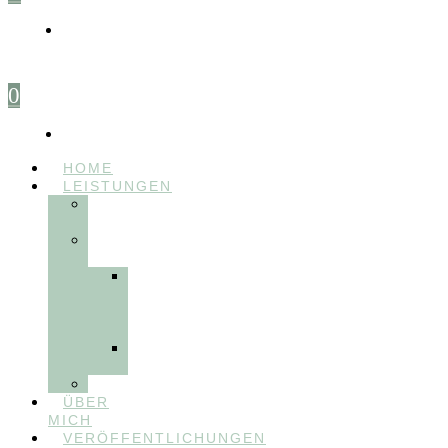
0
HOME
LEISTUNGEN
FÜR
THERAPEUT:INNEN
FÜR
PATIENT:INNEN
Myofunktionelle
Behandlung
&
Dentosophie
Integrative
Zahnmedizin
FEEDBACKVIDEOS
ÜBER
MICH
VERÖFFENTLICHUNGEN