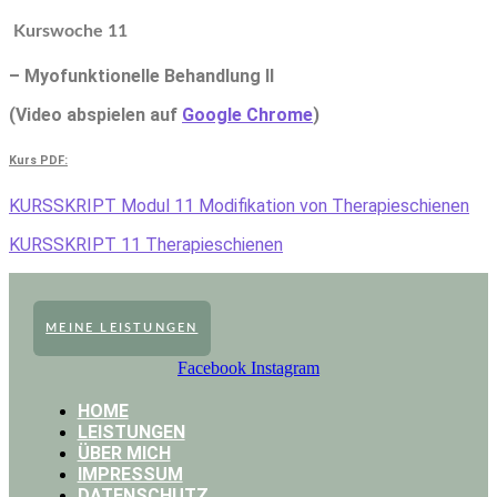
Kurswoche 11
– Myofunktionelle Behandlung II
(Video abspielen auf
Google Chrome
)
Kurs PDF:
KURSSKRIPT Modul 11 Modifikation von Therapieschienen
KURSSKRIPT 11 Therapieschienen
MEINE LEISTUNGEN
Facebook
Instagram
HOME
LEISTUNGEN
ÜBER MICH
IMPRESSUM
DATENSCHUTZ