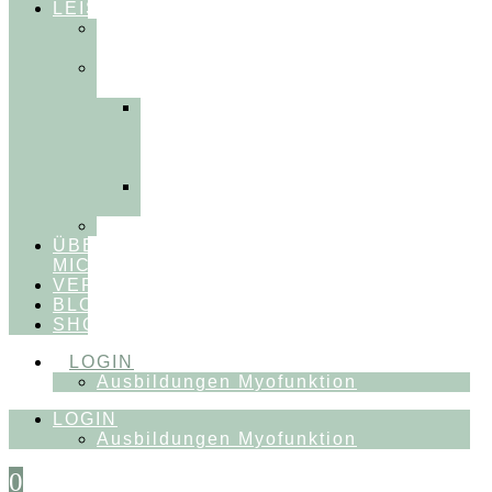
LEISTUNGEN
FÜR
THERAPEUT:INNEN
FÜR
PATIENT:INNEN
Myofunktionelle
Behandlung
&
Dentosophie
Integrative
Zahnmedizin
FEEDBACKVIDEOS
ÜBER
MICH
VERÖFFENTLICHUNGEN
BLOG
SHOP
LOGIN
Ausbildungen Myofunktion
LOGIN
Ausbildungen Myofunktion
0