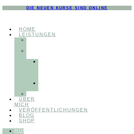
DIE NEUEN KURSE SIND ONLINE
HOME
LEISTUNGEN
FÜR
THERAPEUT:INNEN
FÜR
PATIENT:INNEN
Myofunktionelle
Behandlung
&
Dentosophie
Integrative
Zahnmedizin
FEEDBACKVIDEOS
ÜBER
MICH
VERÖFFENTLICHUNGEN
BLOG
SHOP
HOME