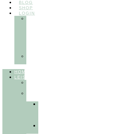
BLOG
SHOP
LOGIN
In
Balance
Myofunktion
für
Zahnärzte
(Frühling
2025)
Ausbildungen
Myofunktion
HOME
LEISTUNGEN
FÜR
THERAPEUT:INNEN
FÜR
PATIENT:INNEN
Myofunktionelle
Behandlung
&
Dentosophie
Integrative
Zahnmedizin