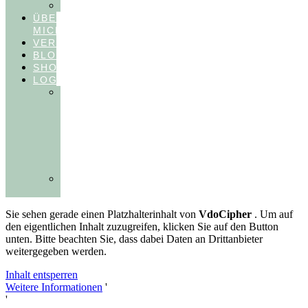
FEEDBACKVIDEOS
ÜBER
MICH
VERÖFFENTLICHUNGEN
BLOG
SHOP
LOGIN
In
Balance
Myofunktion
für
Zahnärzte
(Frühling
2025)
Ausbildungen
Myofunktion
Sie sehen gerade einen Platzhalterinhalt von
VdoCipher
. Um auf
den eigentlichen Inhalt zuzugreifen, klicken Sie auf den Button
unten. Bitte beachten Sie, dass dabei Daten an Drittanbieter
weitergegeben werden.
Inhalt entsperren
Weitere Informationen
'
'