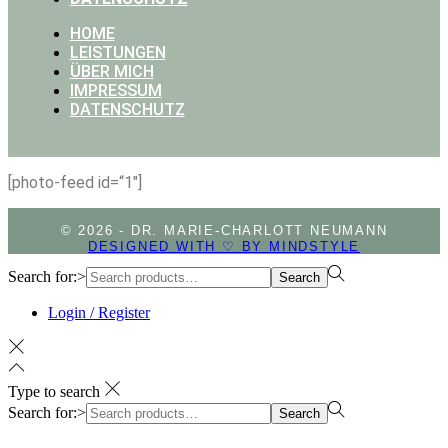
HOME
LEISTUNGEN
ÜBER MICH
IMPRESSUM
DATENSCHUTZ
[photo-feed id=“1″]
© 2026 - DR. MARIE-CHARLOTT NEUMANN
DESIGNED WITH ♡ BY MINDSTYLE
Search for:>
Search
Login / Register
Type to search
Search for:>
Search