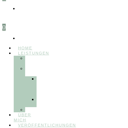
0
HOME
LEISTUNGEN
FÜR
THERAPEUT:INNEN
FÜR
PATIENT:INNEN
Myofunktionelle
Behandlung
&
Dentosophie
Integrative
Zahnmedizin
FEEDBACKVIDEOS
ÜBER
MICH
VERÖFFENTLICHUNGEN