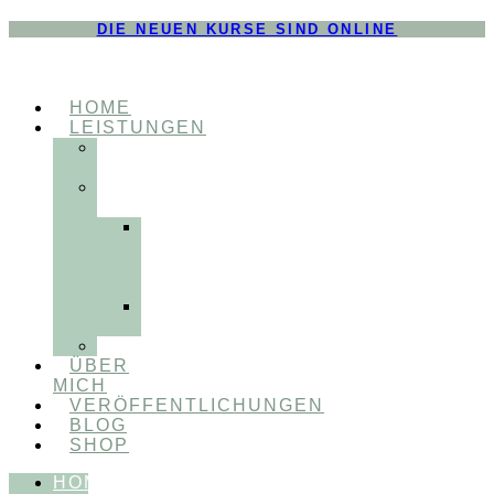
DIE NEUEN KURSE SIND ONLINE
HOME
LEISTUNGEN
FÜR
THERAPEUT:INNEN
FÜR
PATIENT:INNEN
Myofunktionelle
Behandlung
&
Dentosophie
Integrative
Zahnmedizin
FEEDBACKVIDEOS
ÜBER
MICH
VERÖFFENTLICHUNGEN
BLOG
SHOP
HOME