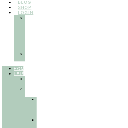
BLOG
SHOP
LOGIN
In
Balance
Myofunktion
für
Zahnärzte
(Frühling
2025)
Ausbildungen
Myofunktion
HOME
LEISTUNGEN
FÜR
THERAPEUT:INNEN
FÜR
PATIENT:INNEN
Myofunktionelle
Behandlung
&
Dentosophie
Integrative
Zahnmedizin