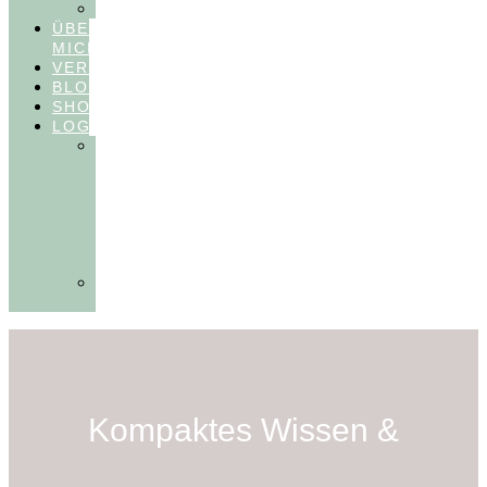
FEEDBACKVIDEOS
ÜBER
MICH
VERÖFFENTLICHUNGEN
BLOG
SHOP
LOGIN
In
Balance
Myofunktion
für
Zahnärzte
(Frühling
2025)
Ausbildungen
Myofunktion
Kompaktes Wissen &