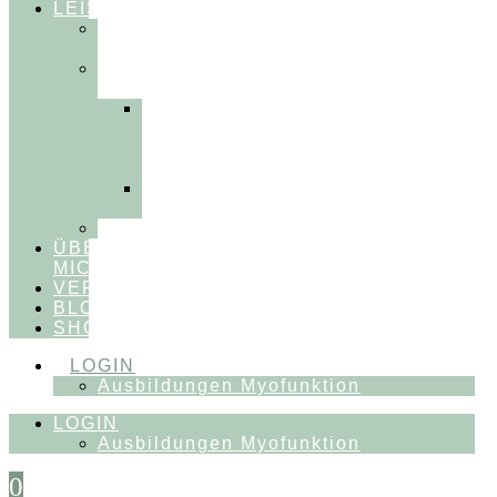
LEISTUNGEN
FÜR
THERAPEUT:INNEN
FÜR
PATIENT:INNEN
Myofunktionelle
Behandlung
&
Dentosophie
Integrative
Zahnmedizin
FEEDBACKVIDEOS
ÜBER
MICH
VERÖFFENTLICHUNGEN
BLOG
SHOP
LOGIN
Ausbildungen Myofunktion
LOGIN
Ausbildungen Myofunktion
0